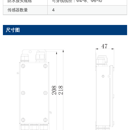
防水接头规格
可穿线线径：Φ4~8、Φ6~10
传感器数量
4
尺寸图