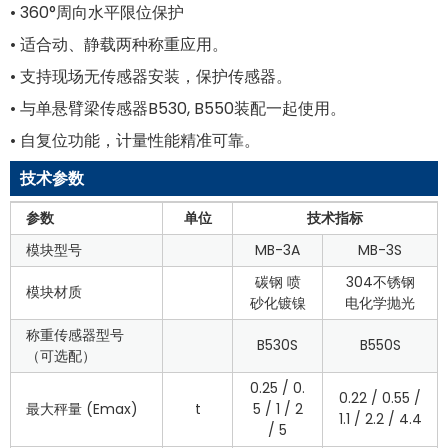
• 360°周向水平限位保护
• 适合动、静载两种称重应用。
• 支持现场无传感器安装，保护传感器。
• 与单悬臂梁传感器B530, B550装配一起使用。
• 自复位功能，计量性能精准可靠。
技术参数
参数
单位
技术指标
模块型号
MB-3A
MB-3S
碳钢 喷
304不锈钢
模块材质
砂化镀镍
电化学抛光
称重传感器型号
B530S
B550S
（可选配）
0.25 / 0.
0.22 / 0.55 /
最大秤量 (Emax)
t
5 / 1 / 2
1.1 / 2.2 / 4.4
/ 5