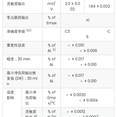
灵敏度输出
mV/
2.0 ± 0.0
1.94 ± 0.002
V
02
零点载荷输出
% of
±1
Emax
1)2)
准确度等级
C3 C
5
重复性误差
% of
＜ ± 0.010
3)
AL
＜ ± 0.006
蠕变；30 min
% of
＜ ± 0.017
AL
＜ ± 0.010
最小净负荷输出恢
% of
＜ ± 0.017
复值 (DR)；30 mi
AL
＜ ± 0.010
n
温度
最小净
% of
＜ ± 0.0020
影响
负荷输
Ema
＜ ± 0.0014
出
x/℃
灵敏度
% of
＜ ± 0.0012