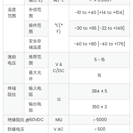
输出 2)
AL/℃
＜ ± 0.0007
温度
补偿范
-10 to +40 [+14 to +104]
范围
围
操作范
℃(°
-30 to +65 [-22 to +149]
围
F)
安全存
-40 to +80 [-40 to +176]
储温度
激励
推荐范
5 ~ 15
电压
围
V A
C/DC
最大允
15
许
终端
输入电
384 ± 5
阻抗
阻
Ω
输出电
350 ± 3
阻
绝缘阻抗 @50VDC
MΩ
＞5000
防爆电压
V AC
＞500