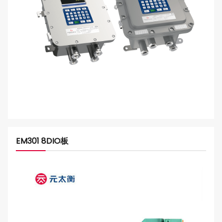
EM301 8DIO板