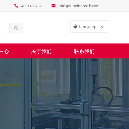
4001188732
info@runningtec-h.com
language
中心
关于我们
联系我们