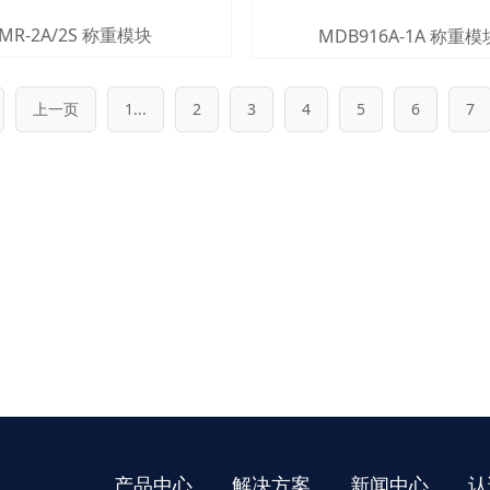
MR-2A/2S 称重模块
MDB916A-1A 称重模
上一页
1...
2
3
4
5
6
7
产品中心
解决方案
新闻中心
认