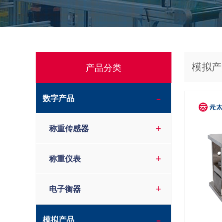
模拟产
产品分类
数字产品
称重传感器
称重仪表
电子衡器
模拟产品