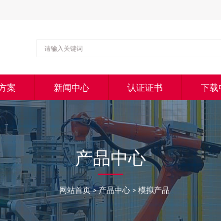
方案
新闻中心
认证证书
下载
产品中心
网站首页
产品中心
模拟产品
>
>